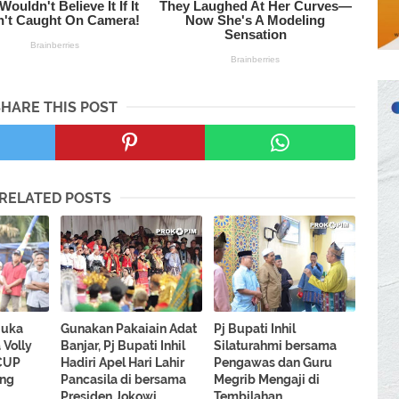
SHARE THIS POST
RELATED POSTS
 Buka
Gunakan Pakaiain Adat
Pj Bupati Inhil
 Volly
Banjar, Pj Bupati Inhil
Silaturahmi bersama
 CUP
Hadiri Apel Hari Lahir
Pengawas dan Guru
ing
Pancasila di bersama
Megrib Mengaji di
Presiden Jokowi
Tembilahan