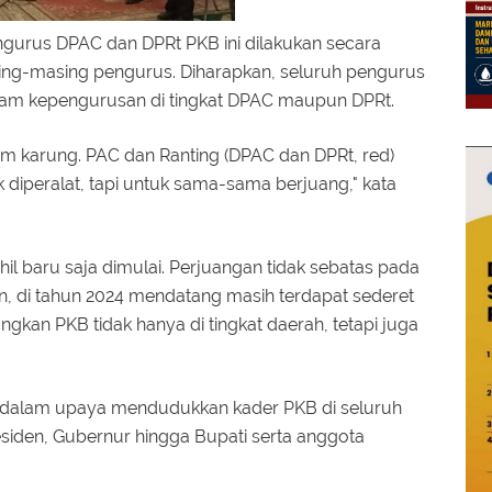
gurus DPAC dan DPRt PKB ini dilakukan secara
asing-masing pengurus. Diharapkan, seluruh pengurus
alam kepengurusan di tingkat DPAC maupun DPRt.
alam karung. PAC dan Ranting (DPAC dan DPRt, red)
 diperalat, tapi untuk sama-sama berjuang," kata
l baru saja dimulai. Perjuangan tidak sebatas pada
 di tahun 2024 mendatang masih terdapat sederet
ngkan PKB tidak hanya di tingkat daerah, tetapi juga
k dalam upaya mendudukkan kader PKB di seluruh
esiden, Gubernur hingga Bupati serta anggota