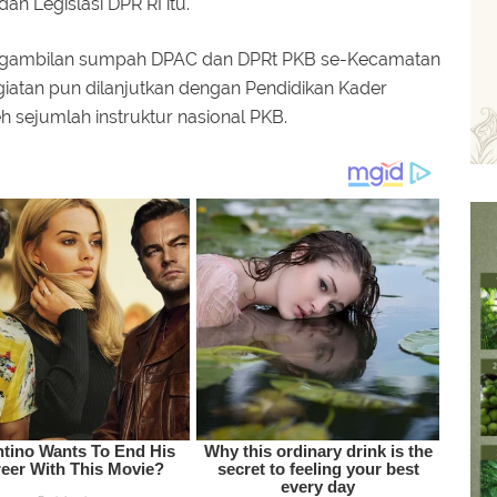
n Legislasi DPR RI itu.
pengambilan sumpah DPAC dan DPRt PKB se-Kecamatan
iatan pun dilanjutkan dengan Pendidikan Kader
 sejumlah instruktur nasional PKB.