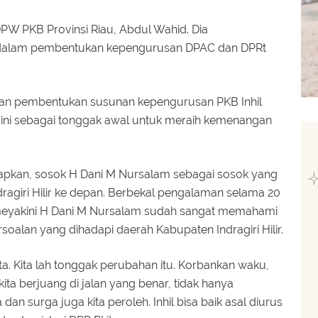
PW PKB Provinsi Riau, Abdul Wahid. Dia
il dalam pembentukan kepengurusan DPAC dan DPRt
lan pembentukan susunan kepengurusan PKB Inhil
n ini sebagai tonggak awal untuk meraih kemenangan
apkan, sosok H Dani M Nursalam sebagai sosok yang
agiri Hilir ke depan. Berbekal pengalaman selama 20
ia meyakini H Dani M Nursalam sudah sangat memahami
oalan yang dihadapi daerah Kabupaten Indragiri Hilir.
a. Kita lah tonggak perubahan itu. Korbankan waku,
 kita berjuang di jalan yang benar, tidak hanya
an surga juga kita peroleh. Inhil bisa baik asal diurus