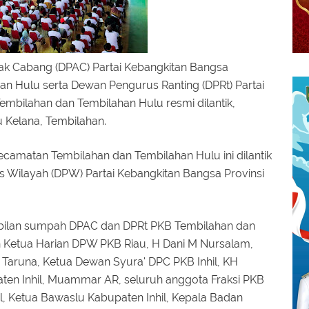
k Cabang (DPAC) Partai Kebangkitan Bangsa
n Hulu serta Dewan Pengurus Ranting (DPRt) Partai
mbilahan dan Tembilahan Hulu resmi dilantik,
 Kelana, Tembilahan.
amatan Tembilahan dan Tembilahan Hulu ini dilantik
 Wilayah (DPW) Partai Kebangkitan Bangsa Provinsi
mbilan sumpah DPAC dan DPRt PKB Tembilahan dan
leh Ketua Harian DPW PKB Riau, H Dani M Nursalam,
 Taruna, Ketua Dewan Syura' DPC PKB Inhil, KH
en Inhil, Muammar AR, seluruh anggota Fraksi PKB
l, Ketua Bawaslu Kabupaten Inhil, Kepala Badan