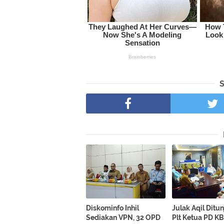
Diskominfo Inhil
Julak Aqil Ditu
Sediakan VPN, 32 OPD
Plt Ketua PD KBB