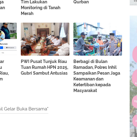
ga
Tim Lakukan
Qurban
kan
Monitoring di Tanah
Merah
dar
PWI Pusat Tunjuk Riau
Berbagi di Bulan
su
Tuan Rumah HPN 2025,
Ramadan, Polres Inhil
iau,
Gubri Sambut Antusias
Sampaikan Pesan Jaga
am
Keamanan dan
Ketertiban kepada
Masyarakat
hil Gelar Buka Bersama"