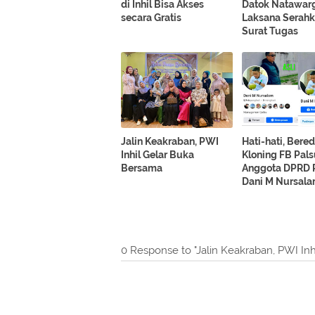
di Inhil Bisa Akses
Datok Natawar
secara Gratis
Laksana Serah
Surat Tugas
Jalin Keakraban, PWI
Hati-hati, Bere
Inhil Gelar Buka
Kloning FB Pal
Bersama
Anggota DPRD R
Dani M Nursal
0 Response to "Jalin Keakraban, PWI In