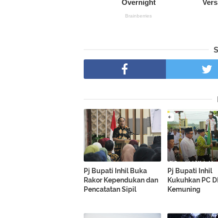
Pj Bupati Inhil Buka
Pj Bupati Inhil
Rakor Kependukan dan
Kukuhkan PC D
Pencatatan Sipil
Kemuning