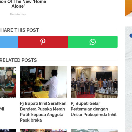
SHARE THIS POST
RELATED POSTS
Pj Bupati Inhil Serahkan
Pj Bupati Gelar
MI
Bendera Pusaka Merah
Pertemuan dengan
Putih kepada Anggota
Unsur Prokopimda Inhil
Paskibraka