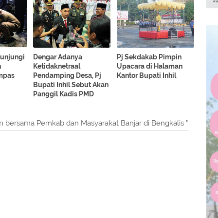
Kunjungi
Dengar Adanya
Pj Sekdakab Pimpin
n
Ketidaknetraal
Upacara di Halaman
mpas
Pendamping Desa, Pj
Kantor Bupati Inhil
Bupati Inhil Sebut Akan
Panggil Kadis PMD
bersama Pemkab dan Masyarakat Banjar di Bengkalis "