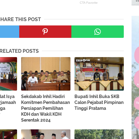
SHARE THIS POST
RELATED POSTS
lat Isya
Sekdakab Inhil Hadiri
Bupati Inhil Buka SKB
rjamaah
Komitmen Pembahasan
Calon Pejabat Pimpinan
rga
Persiapan Pemilihan
Tinggi Pratama
P
KDH dan Wakil KDH
Serentak 2024