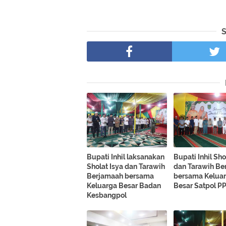
Bupati Inhil laksanakan
Bupati Inhil Sho
Sholat Isya dan Tarawih
dan Tarawih Be
Berjamaah bersama
bersama Kelua
Keluarga Besar Badan
Besar Satpol P
Kesbangpol