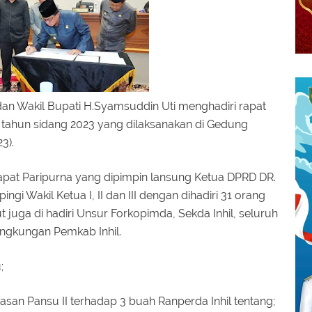
an Wakil Bupati H.Syamsuddin Uti menghadiri rapat
I tahun sidang 2023 yang dilaksanakan di Gedung
23).
rapat Paripurna yang dipimpin lansung Ketua DPRD DR.
gi Wakil Ketua I, II dan III dengan dihadiri 31 orang
 juga di hadiri Unsur Forkopimda, Sekda Inhil, seluruh
ingkungan Pemkab Inhil.
u;
san Pansu II terhadap 3 buah Ranperda Inhil tentang;