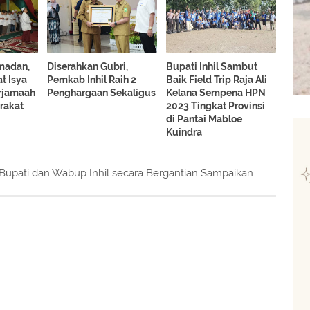
madan,
Diserahkan Gubri,
Bupati Inhil Sambut
at Isya
Pemkab Inhil Raih 2
Baik Field Trip Raja Ali
rjamaah
Penghargaan Sekaligus
Kelana Sempena HPN
rakat
2023 Tingkat Provinsi
di Pantai Mabloe
Kuindra
, Bupati dan Wabup Inhil secara Bergantian Sampaikan