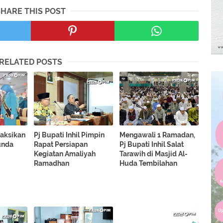
SHARE THIS POST
RELATED POSTS
Saksikan
Pj Bupati Inhil Pimpin
Mengawali 1 Ramadan,
unda
Rapat Persiapan
Pj Bupati Inhil Salat
Kegiatan Amaliyah
Tarawih di Masjid Al-
Ramadhan
Huda Tembilahan