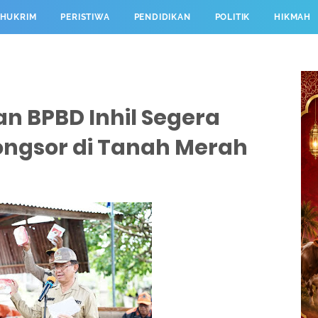
HUKRIM
PERISTIWA
PENDIDIKAN
POLITIK
HIKMAH
an BPBD Inhil Segera
ongsor di Tanah Merah