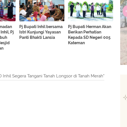
Ramadan
Pj Bupati Inhil bersama
Pj Bupati Herman Akan
Inhil, Pj
Istri Kunjungi Yayasan
Berikan Perhatian
ubuh
Panti Bhakti Lansia
Kepada SD Negeri 005
esjid
Kateman
an
D Inhil Segera Tangani Tanah Longsor di Tanah Merah"