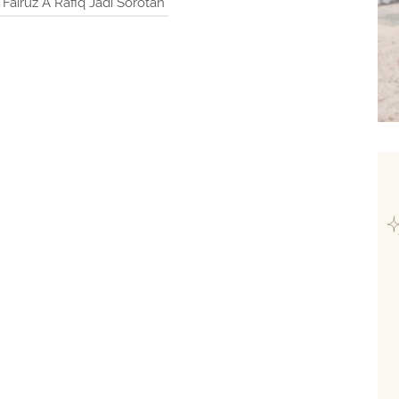
airuz A Rafiq Jadi Sorotan"