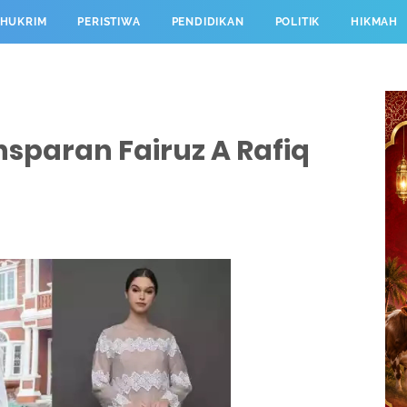
HUKRIM
PERISTIWA
PENDIDIKAN
POLITIK
HIKMAH
sparan Fairuz A Rafiq