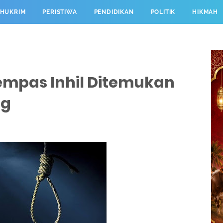
HUKRIM
PERISTIWA
PENDIDIKAN
POLITIK
HIKMAH
Kempas Inhil Ditemukan
ng