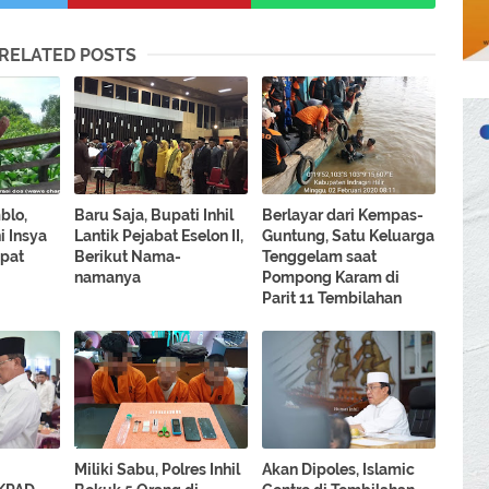
RELATED POSTS
blo,
Baru Saja, Bupati Inhil
Berlayar dari Kempas-
i Insya
Lantik Pejabat Eselon II,
Guntung, Satu Keluarga
apat
Berikut Nama-
Tenggelam saat
namanya
Pompong Karam di
Parit 11 Tembilahan
Miliki Sabu, Polres Inhil
Akan Dipoles, Islamic