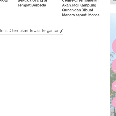
 KPAD
Bekuk 5 Orang di
Centre di Tembilahan
Tempat Berbeda
Akan Jadi Kampung
Qur’an dan Dibuat
Menara seperti Monas
 Inhil Ditemukan Tewas Tergantung"