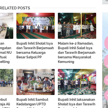
RELATED POSTS
dan
Bupati Inhil Sholat Isya
Malam ke-2 Ramadan,
ingatan
dan Tarawih Berjamaah
Bupati Inhil Salat Isya
limat NU
bersama Keluarga
dan Tarawih Berjamaah
rtual
Besar Satpol PP
bersama Masyarakat
etting
Kemuning
ambut
Bupati Inhil Sambut
Bupati Inhil laksanakan
aja Ali
Kedatangan UPTD
Sholat Isya dan Tarawih