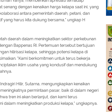
 H Erisman Yahya, memberikan apresiasi terhadap
at senang dengan kenaikan harga kelapa saat ini, yang
 kolaborasi antara pemerintah daerah, petani, dan
itif yang harus kita dukung bersama," ungkap H
ntah daerah dalam meningkatkan sektor perkebunan
engan Bappenas RI. Pertemuan tersebut bertujuan
 hilirisasi kelapa, sehingga potensi kelapa di
ksimalkan. "Kami berkomitmen untuk terus bekerja
ciptakan iklim usaha yang kondusif dan mendukung
bahnya.
ndragiri Hilir, Sutarna, mengungkapkan kenaikan
i meningkatnya permintaan pasar, baik di dalam negeri
wa tren ini akan berlanjut, dan kami terus
i dalam meningkatkan produksi kelapa," ungkapnya.