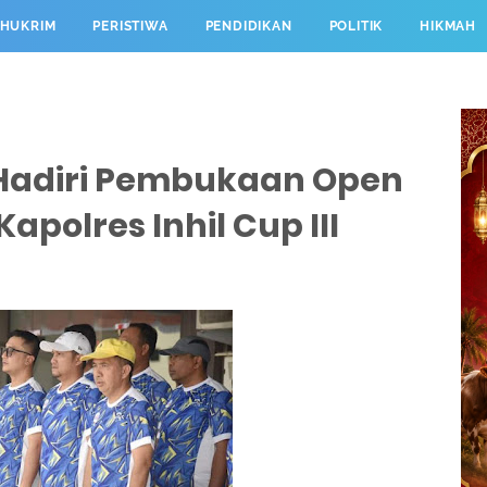
HUKRIM
PERISTIWA
PENDIDIKAN
POLITIK
HIKMAH
 Hadiri Pembukaan Open
apolres Inhil Cup III