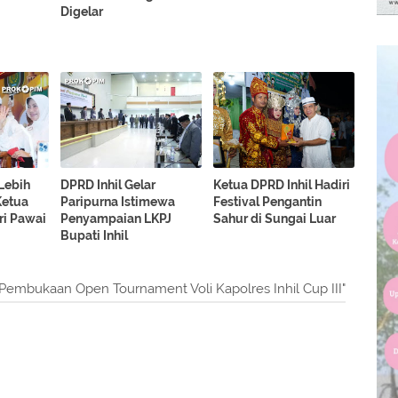
Digelar
 Lebih
DPRD Inhil Gelar
Ketua DPRD Inhil Hadiri
Ketua
Paripurna Istimewa
Festival Pengantin
ri Pawai
Penyampaian LKPJ
Sahur di Sungai Luar
Bupati Inhil
 Pembukaan Open Tournament Voli Kapolres Inhil Cup III"