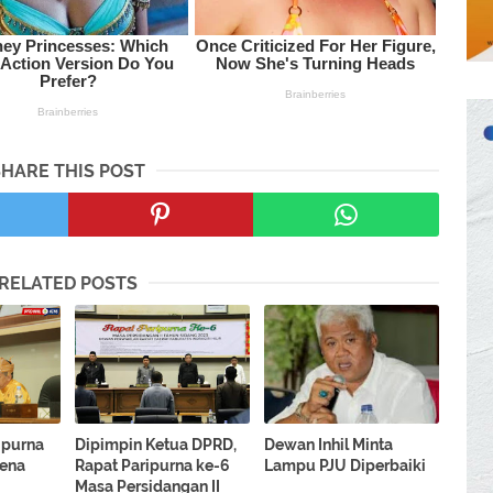
SHARE THIS POST
RELATED POSTS
ipurna
Dipimpin Ketua DPRD,
Dewan Inhil Minta
ena
Rapat Paripurna ke-6
Lampu PJU Diperbaiki
Masa Persidangan II