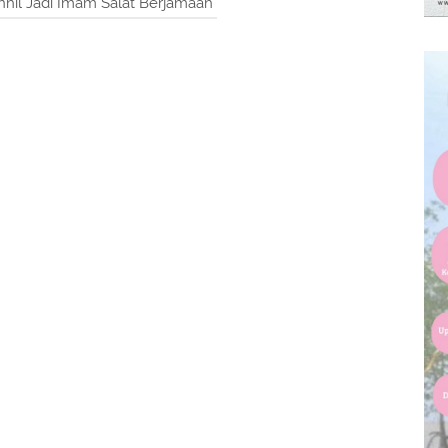
nhil Jadi Imam Salat Berjamaah"