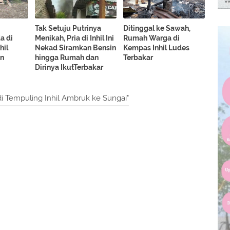
Tak Setuju Putrinya
Ditinggal ke Sawah,
a di
Menikah, Pria di Inhil Ini
Rumah Warga di
hil
Nekad Siramkan Bensin
Kempas Inhil Ludes
an
hingga Rumah dan
Terbakar
Dirinya IkutTerbakar
i Tempuling Inhil Ambruk ke Sungai"