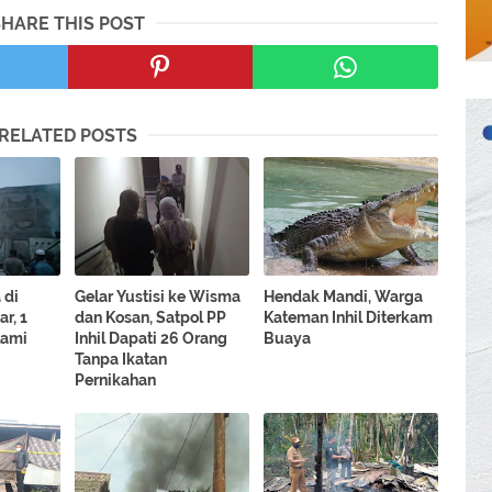
SHARE THIS POST
RELATED POSTS
 di
Gelar Yustisi ke Wisma
Hendak Mandi, Warga
r, 1
dan Kosan, Satpol PP
Kateman Inhil Diterkam
lami
Inhil Dapati 26 Orang
Buaya
Tanpa Ikatan
Pernikahan